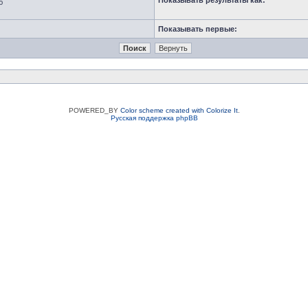
Показывать результаты как:
ю
Показывать первые:
POWERED_BY
Color scheme created with Colorize It
.
Русская поддержка phpBB