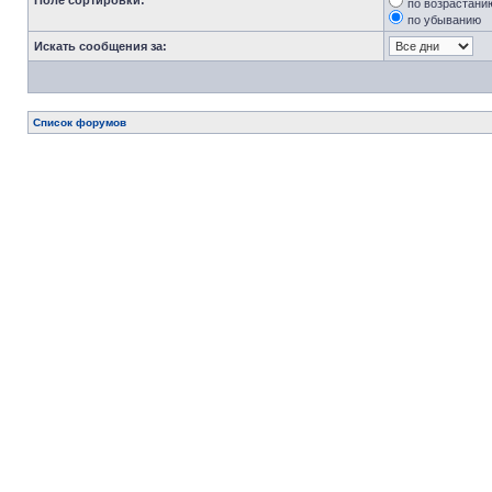
Поле сортировки:
по возрастани
по убыванию
Искать сообщения за:
Список форумов