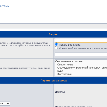
е темы
Запрос
татах, и
-
для слов, которых в результатах
Искать все слова
 списка. Используйте
*
в качестве шаблона
Искать любое слово/поиск с языком з
х производится автоматически, если вы не
Параметры запроса
Искать: