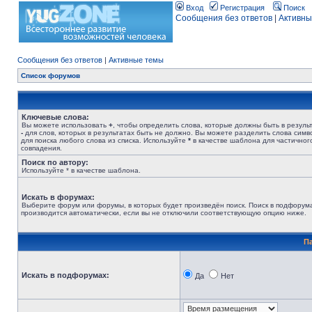
Вход
Регистрация
Поиск
Сообщения без ответов
|
Активны
Сообщения без ответов
|
Активные темы
Список форумов
Ключевые слова:
Вы можете использовать
+
, чтобы определить слова, которые должны быть в результ
-
для слов, которых в результатах быть не должно. Вы можете разделить слова сим
для поиска любого слова из списка. Используйте
*
в качестве шаблона для частичног
совпадения.
Поиск по автору:
Используйте * в качестве шаблона.
Искать в форумах:
Выберите форум или форумы, в которых будет произведён поиск. Поиск в подфорум
производится автоматически, если вы не отключили соответствующую опцию ниже.
П
Искать в подфорумах:
Да
Нет