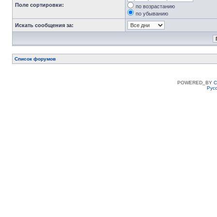
Поле сортировки:
по возрастанию
по убыванию
Искать сообщения за:
Список форумов
POWERED_BY
C
Рус