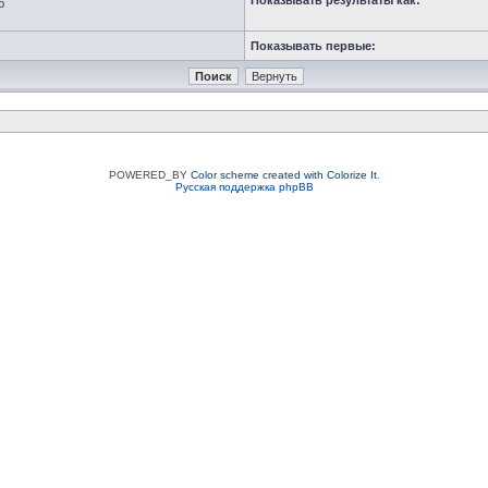
Показывать результаты как:
ю
Показывать первые:
POWERED_BY
Color scheme created with Colorize It
.
Русская поддержка phpBB