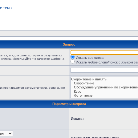
е темы
Запрос
татах, и
-
для слов, которых в результатах
Искать все слова
 списка. Используйте
*
в качестве шаблона
Искать любое слово/поиск с языком з
х производится автоматически, если вы не
Параметры запроса
Искать: