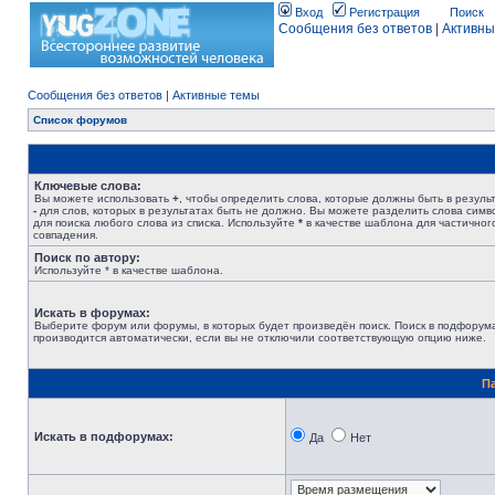
Вход
Регистрация
Поиск
Сообщения без ответов
|
Активны
Сообщения без ответов
|
Активные темы
Список форумов
Ключевые слова:
Вы можете использовать
+
, чтобы определить слова, которые должны быть в результ
-
для слов, которых в результатах быть не должно. Вы можете разделить слова сим
для поиска любого слова из списка. Используйте
*
в качестве шаблона для частичног
совпадения.
Поиск по автору:
Используйте * в качестве шаблона.
Искать в форумах:
Выберите форум или форумы, в которых будет произведён поиск. Поиск в подфорум
производится автоматически, если вы не отключили соответствующую опцию ниже.
П
Искать в подфорумах:
Да
Нет