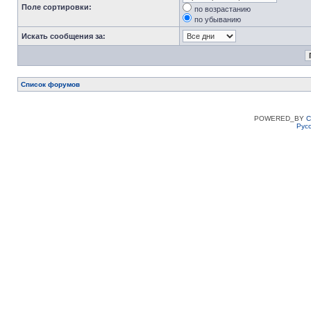
Поле сортировки:
по возрастанию
по убыванию
Искать сообщения за:
Список форумов
POWERED_BY
C
Рус