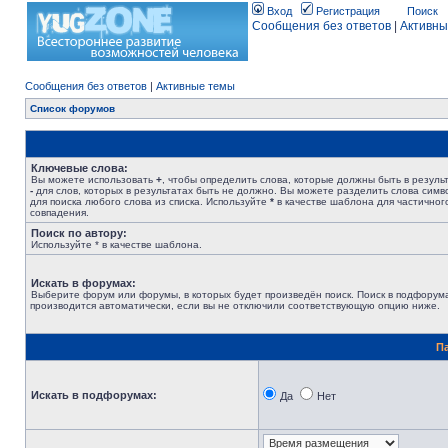
Вход
Регистрация
Поиск
Сообщения без ответов
|
Активны
Сообщения без ответов
|
Активные темы
Список форумов
Ключевые слова:
Вы можете использовать
+
, чтобы определить слова, которые должны быть в результ
-
для слов, которых в результатах быть не должно. Вы можете разделить слова сим
для поиска любого слова из списка. Используйте
*
в качестве шаблона для частичног
совпадения.
Поиск по автору:
Используйте * в качестве шаблона.
Искать в форумах:
Выберите форум или форумы, в которых будет произведён поиск. Поиск в подфорум
производится автоматически, если вы не отключили соответствующую опцию ниже.
П
Искать в подфорумах:
Да
Нет