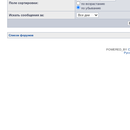
Поле сортировки:
по возрастанию
по убыванию
Искать сообщения за:
Список форумов
POWERED_BY
C
Рус