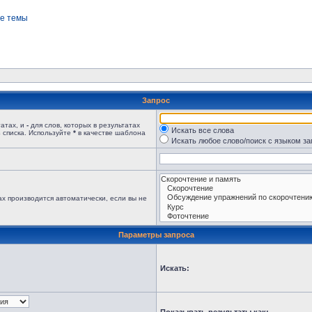
е темы
Запрос
татах, и
-
для слов, которых в результатах
Искать все слова
 списка. Используйте
*
в качестве шаблона
Искать любое слово/поиск с языком з
х производится автоматически, если вы не
Параметры запроса
Искать: