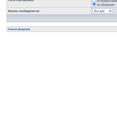
Поле сортировки:
по возрастани
по убыванию
Искать сообщения за:
Список форумов