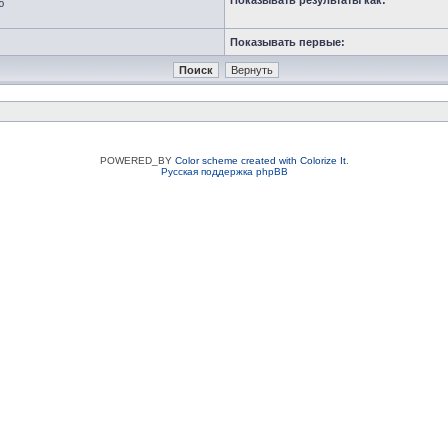
Показывать результаты как:
ю
Показывать первые:
POWERED_BY
Color scheme created with Colorize It
.
Русская поддержка phpBB