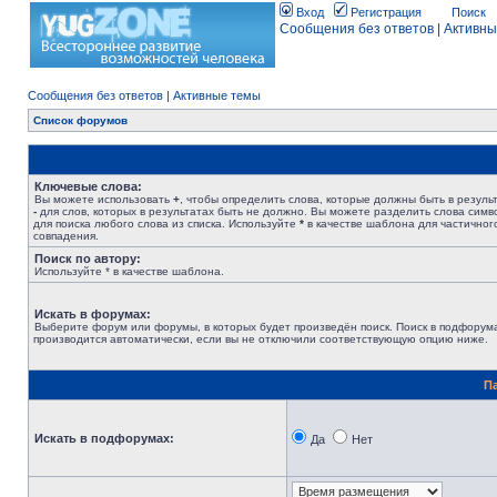
Вход
Регистрация
Поиск
Сообщения без ответов
|
Активны
Сообщения без ответов
|
Активные темы
Список форумов
Ключевые слова:
Вы можете использовать
+
, чтобы определить слова, которые должны быть в результ
-
для слов, которых в результатах быть не должно. Вы можете разделить слова сим
для поиска любого слова из списка. Используйте
*
в качестве шаблона для частичног
совпадения.
Поиск по автору:
Используйте * в качестве шаблона.
Искать в форумах:
Выберите форум или форумы, в которых будет произведён поиск. Поиск в подфорум
производится автоматически, если вы не отключили соответствующую опцию ниже.
П
Искать в подфорумах:
Да
Нет