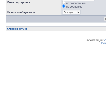
Поле сортировки:
по возрастанию
по убыванию
Искать сообщения за:
Список форумов
POWERED_BY
C
Рус