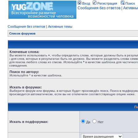
Вход
Регистрация
Поиск
Сообщения без ответов
|
Активны
Сообщения без ответов
|
Активные темы
Список форумов
Ключевые слова:
Вы можете использовать
+
, чтобы определить слова, которые должны быть в результ
-
для слов, которых в результатах быть не должно. Вы можете разделить слова сим
для поиска любого слова из списка. Используйте
*
в качестве шаблона для частичног
совпадения.
Поиск по автору:
Используйте * в качестве шаблона.
Искать в форумах:
Выберите форум или форумы, в которых будет произведён поиск. Поиск в подфорум
производится автоматически, если вы не отключили соответствующую опцию ниже.
П
Искать в подфорумах:
Да
Нет