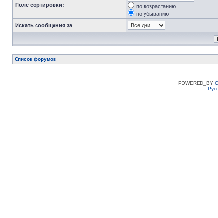
Поле сортировки:
по возрастанию
по убыванию
Искать сообщения за:
Список форумов
POWERED_BY
C
Рус