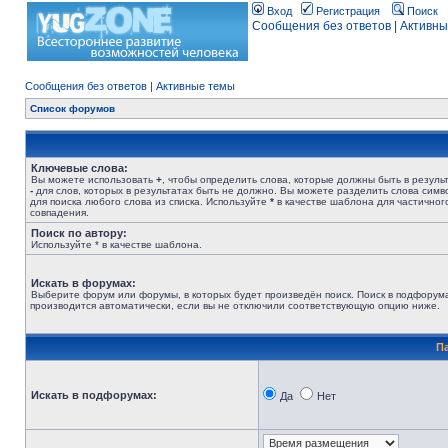
Вход
Регистрация
Поиск
Сообщения без ответов
|
Активны
Сообщения без ответов
|
Активные темы
Список форумов
Ключевые слова:
Вы можете использовать
+
, чтобы определить слова, которые должны быть в результ
-
для слов, которых в результатах быть не должно. Вы можете разделить слова сим
для поиска любого слова из списка. Используйте
*
в качестве шаблона для частичног
совпадения.
Поиск по автору:
Используйте * в качестве шаблона.
Искать в форумах:
Выберите форум или форумы, в которых будет произведён поиск. Поиск в подфорум
производится автоматически, если вы не отключили соответствующую опцию ниже.
П
Искать в подфорумах:
Да
Нет