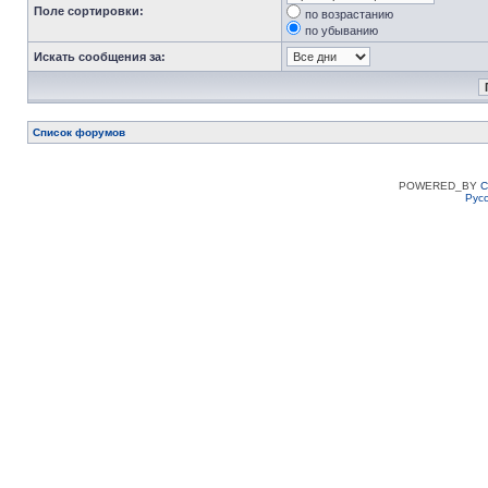
Поле сортировки:
по возрастанию
по убыванию
Искать сообщения за:
Список форумов
POWERED_BY
C
Рус