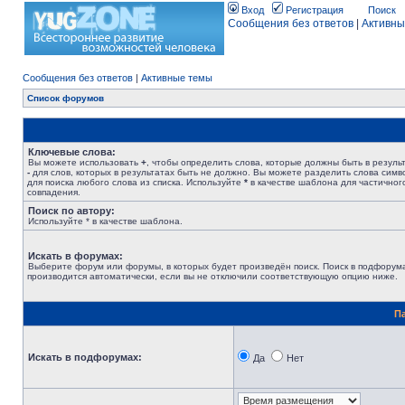
Вход
Регистрация
Поиск
Сообщения без ответов
|
Активны
Сообщения без ответов
|
Активные темы
Список форумов
Ключевые слова:
Вы можете использовать
+
, чтобы определить слова, которые должны быть в результ
-
для слов, которых в результатах быть не должно. Вы можете разделить слова сим
для поиска любого слова из списка. Используйте
*
в качестве шаблона для частичног
совпадения.
Поиск по автору:
Используйте * в качестве шаблона.
Искать в форумах:
Выберите форум или форумы, в которых будет произведён поиск. Поиск в подфорум
производится автоматически, если вы не отключили соответствующую опцию ниже.
П
Искать в подфорумах:
Да
Нет