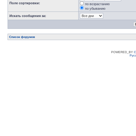
Поле сортировки:
по возрастанию
по убыванию
Искать сообщения за:
Список форумов
POWERED_BY
C
Рус