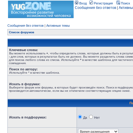
Вход
Регистрация
Поиск
Сообщения без ответов
|
Активны
Сообщения без ответов
|
Активные темы
Список форумов
Ключевые слова:
Вы можете использовать
+
, чтобы определить слова, которые должны быть в результ
-
для слов, которых в результатах быть не должно. Вы можете разделить слова сим
для поиска любого слова из списка. Используйте
*
в качестве шаблона для частичног
совпадения.
Поиск по автору:
Используйте * в качестве шаблона.
Искать в форумах:
Выберите форум или форумы, в которых будет произведён поиск. Поиск в подфорум
производится автоматически, если вы не отключили соответствующую опцию ниже.
П
Искать в подфорумах:
Да
Нет