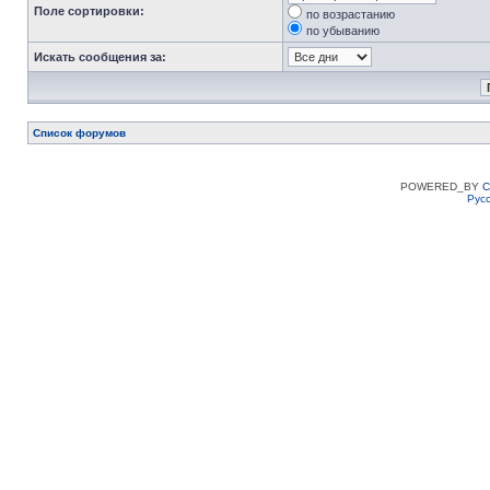
Поле сортировки:
по возрастанию
по убыванию
Искать сообщения за:
Список форумов
POWERED_BY
C
Рус