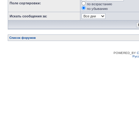
Поле сортировки:
по возрастанию
по убыванию
Искать сообщения за:
Список форумов
POWERED_BY
C
Рус