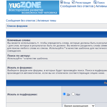
Вход
Регистрация
Поиск
Сообщения без ответов
|
Активны
Сообщения без ответов
|
Активные темы
Список форумов
Ключевые слова:
Вы можете использовать
+
, чтобы определить слова, которые должны быть в результ
-
для слов, которых в результатах быть не должно. Вы можете разделить слова сим
для поиска любого слова из списка. Используйте
*
в качестве шаблона для частичног
совпадения.
Поиск по автору:
Используйте * в качестве шаблона.
Искать в форумах:
Выберите форум или форумы, в которых будет произведён поиск. Поиск в подфорум
производится автоматически, если вы не отключили соответствующую опцию ниже.
П
Искать в подфорумах:
Да
Нет