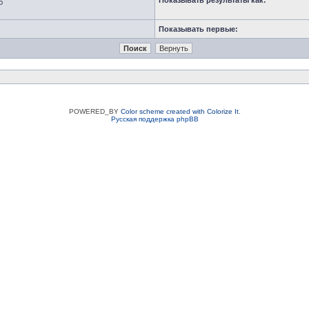
Показывать результаты как:
ю
Показывать первые:
POWERED_BY
Color scheme created with Colorize It
.
Русская поддержка phpBB