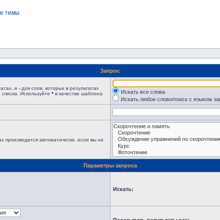
е темы
Запрос
татах, и
-
для слов, которых в результатах
Искать все слова
 списка. Используйте
*
в качестве шаблона
Искать любое слово/поиск с языком з
х производится автоматически, если вы не
Параметры запроса
Искать: