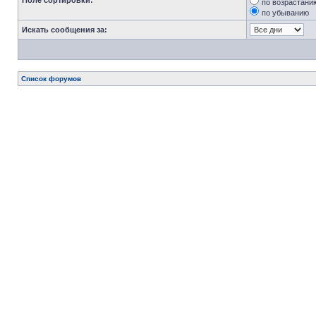
Поле сортировки:
по возрастани
по убыванию
Искать сообщения за:
Список форумов