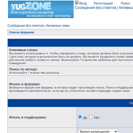
Вход
Регистрация
Поиск
Сообщения без ответов
|
Активны
Сообщения без ответов
|
Активные темы
Список форумов
Ключевые слова:
Вы можете использовать
+
, чтобы определить слова, которые должны быть в результ
-
для слов, которых в результатах быть не должно. Вы можете разделить слова сим
для поиска любого слова из списка. Используйте
*
в качестве шаблона для частичног
совпадения.
Поиск по автору:
Используйте * в качестве шаблона.
Искать в форумах:
Выберите форум или форумы, в которых будет произведён поиск. Поиск в подфорум
производится автоматически, если вы не отключили соответствующую опцию ниже.
П
Искать в подфорумах:
Да
Нет