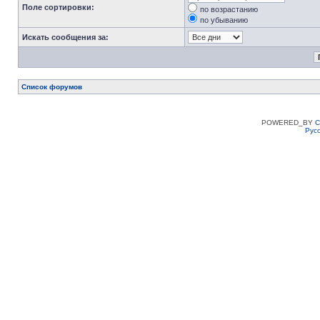
Поле сортировки:
по возрастанию
по убыванию
Искать сообщения за:
Список форумов
POWERED_BY
C
Рус