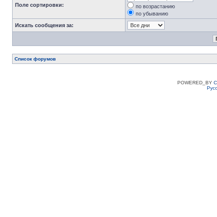
Поле сортировки:
по возрастанию
по убыванию
Искать сообщения за:
Список форумов
POWERED_BY
C
Рус