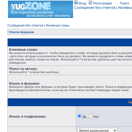
Вход
Регистрация
Поиск
Сообщения без ответов
|
Активны
Сообщения без ответов
|
Активные темы
Список форумов
Ключевые слова:
Вы можете использовать
+
, чтобы определить слова, которые должны быть в результ
-
для слов, которых в результатах быть не должно. Вы можете разделить слова сим
для поиска любого слова из списка. Используйте
*
в качестве шаблона для частичног
совпадения.
Поиск по автору:
Используйте * в качестве шаблона.
Искать в форумах:
Выберите форум или форумы, в которых будет произведён поиск. Поиск в подфорум
производится автоматически, если вы не отключили соответствующую опцию ниже.
П
Искать в подфорумах:
Да
Нет