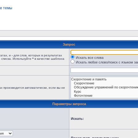
е темы
Запрос
татах, и
-
для слов, которых в результатах
Искать все слова
 списка. Используйте
*
в качестве шаблона
Искать любое слово/поиск с языком з
х производится автоматически, если вы не
Параметры запроса
Искать: