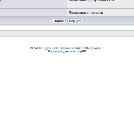
Показывать результаты как:
ю
Показывать первые:
POWERED_BY
Color scheme created with Colorize It
.
Русская поддержка phpBB