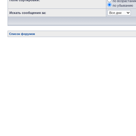
Поле сортировки:
по возрастани
по убыванию
Искать сообщения за:
Список форумов