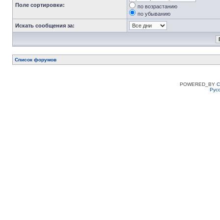
Поле сортировки:
по возрастанию
по убыванию
Искать сообщения за:
Список форумов
POWERED_BY
C
Рус