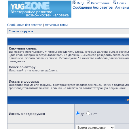
Вход
Регистрация
Поиск
Сообщения без ответов
|
Активны
Сообщения без ответов
|
Активные темы
Список форумов
Ключевые слова:
Вы можете использовать
+
, чтобы определить слова, которые должны быть в результ
-
для слов, которых в результатах быть не должно. Вы можете разделить слова сим
для поиска любого слова из списка. Используйте
*
в качестве шаблона для частичног
совпадения.
Поиск по автору:
Используйте * в качестве шаблона.
Искать в форумах:
Выберите форум или форумы, в которых будет произведён поиск. Поиск в подфорум
производится автоматически, если вы не отключили соответствующую опцию ниже.
П
Искать в подфорумах:
Да
Нет