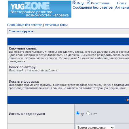
Вход
Регистрация
Поиск
Сообщения без ответов
|
Активны
Сообщения без ответов
|
Активные темы
Список форумов
Ключевые слова:
Вы можете использовать
+
, чтобы определить слова, которые должны быть в результ
-
для слов, которых в результатах быть не должно. Вы можете разделить слова сим
для поиска любого слова из списка. Используйте
*
в качестве шаблона для частичног
совпадения.
Поиск по автору:
Используйте * в качестве шаблона.
Искать в форумах:
Выберите форум или форумы, в которых будет произведён поиск. Поиск в подфорум
производится автоматически, если вы не отключили соответствующую опцию ниже.
П
Искать в подфорумах:
Да
Нет