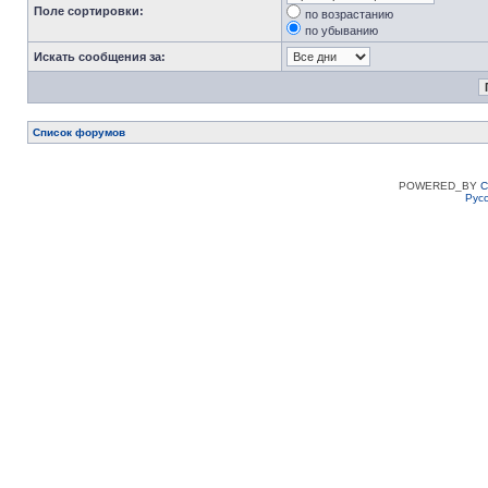
Поле сортировки:
по возрастанию
по убыванию
Искать сообщения за:
Список форумов
POWERED_BY
C
Рус