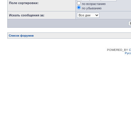
Поле сортировки:
по возрастанию
по убыванию
Искать сообщения за:
Список форумов
POWERED_BY
C
Рус