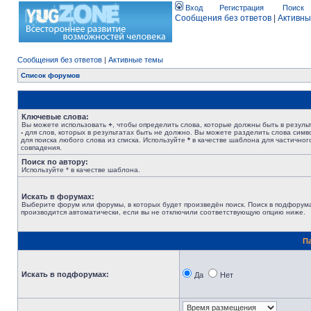
Вход
Регистрация
Поиск
Сообщения без ответов
|
Активны
Сообщения без ответов
|
Активные темы
Список форумов
Ключевые слова:
Вы можете использовать
+
, чтобы определить слова, которые должны быть в результ
-
для слов, которых в результатах быть не должно. Вы можете разделить слова сим
для поиска любого слова из списка. Используйте
*
в качестве шаблона для частичног
совпадения.
Поиск по автору:
Используйте * в качестве шаблона.
Искать в форумах:
Выберите форум или форумы, в которых будет произведён поиск. Поиск в подфорум
производится автоматически, если вы не отключили соответствующую опцию ниже.
П
Искать в подфорумах:
Да
Нет