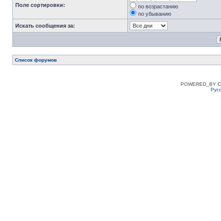
Поле сортировки:
по возрастанию
по убыванию
Искать сообщения за:
Список форумов
POWERED_BY
C
Рус