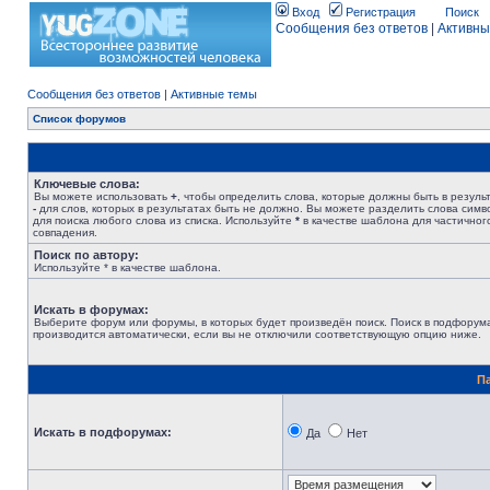
Вход
Регистрация
Поиск
Сообщения без ответов
|
Активны
Сообщения без ответов
|
Активные темы
Список форумов
Ключевые слова:
Вы можете использовать
+
, чтобы определить слова, которые должны быть в результ
-
для слов, которых в результатах быть не должно. Вы можете разделить слова сим
для поиска любого слова из списка. Используйте
*
в качестве шаблона для частичног
совпадения.
Поиск по автору:
Используйте * в качестве шаблона.
Искать в форумах:
Выберите форум или форумы, в которых будет произведён поиск. Поиск в подфорум
производится автоматически, если вы не отключили соответствующую опцию ниже.
П
Искать в подфорумах:
Да
Нет