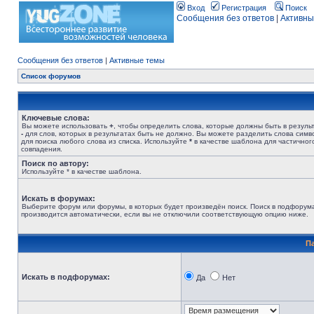
Вход
Регистрация
Поиск
Сообщения без ответов
|
Активны
Сообщения без ответов
|
Активные темы
Список форумов
Ключевые слова:
Вы можете использовать
+
, чтобы определить слова, которые должны быть в результ
-
для слов, которых в результатах быть не должно. Вы можете разделить слова сим
для поиска любого слова из списка. Используйте
*
в качестве шаблона для частичног
совпадения.
Поиск по автору:
Используйте * в качестве шаблона.
Искать в форумах:
Выберите форум или форумы, в которых будет произведён поиск. Поиск в подфорум
производится автоматически, если вы не отключили соответствующую опцию ниже.
П
Искать в подфорумах:
Да
Нет