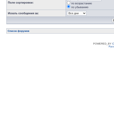
Поле сортировки:
по возрастанию
по убыванию
Искать сообщения за:
Список форумов
POWERED_BY
C
Рус