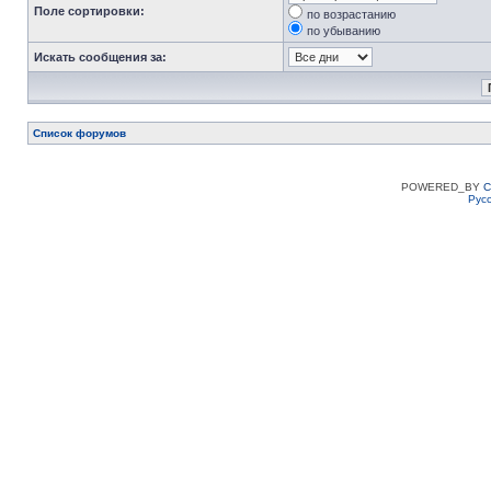
Поле сортировки:
по возрастанию
по убыванию
Искать сообщения за:
Список форумов
POWERED_BY
C
Рус