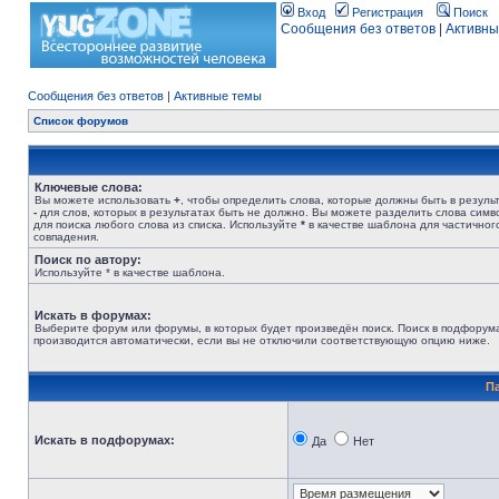
Вход
Регистрация
Поиск
Сообщения без ответов
|
Активны
Сообщения без ответов
|
Активные темы
Список форумов
Ключевые слова:
Вы можете использовать
+
, чтобы определить слова, которые должны быть в результ
-
для слов, которых в результатах быть не должно. Вы можете разделить слова сим
для поиска любого слова из списка. Используйте
*
в качестве шаблона для частичног
совпадения.
Поиск по автору:
Используйте * в качестве шаблона.
Искать в форумах:
Выберите форум или форумы, в которых будет произведён поиск. Поиск в подфорум
производится автоматически, если вы не отключили соответствующую опцию ниже.
П
Искать в подфорумах:
Да
Нет