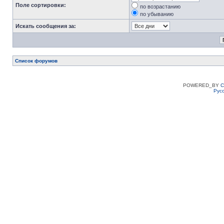
Поле сортировки:
по возрастанию
по убыванию
Искать сообщения за:
Список форумов
POWERED_BY
C
Рус