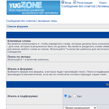
Вход
Регистрация
Поиск
Сообщения без ответов
|
Активны
Сообщения без ответов
|
Активные темы
Список форумов
Ключевые слова:
Вы можете использовать
+
, чтобы определить слова, которые должны быть в результ
-
для слов, которых в результатах быть не должно. Вы можете разделить слова сим
для поиска любого слова из списка. Используйте
*
в качестве шаблона для частичног
совпадения.
Поиск по автору:
Используйте * в качестве шаблона.
Искать в форумах:
Выберите форум или форумы, в которых будет произведён поиск. Поиск в подфорум
производится автоматически, если вы не отключили соответствующую опцию ниже.
П
Искать в подфорумах:
Да
Нет