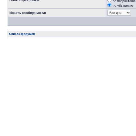
Поле сортировки:
по возрастани
по убыванию
Искать сообщения за:
Список форумов