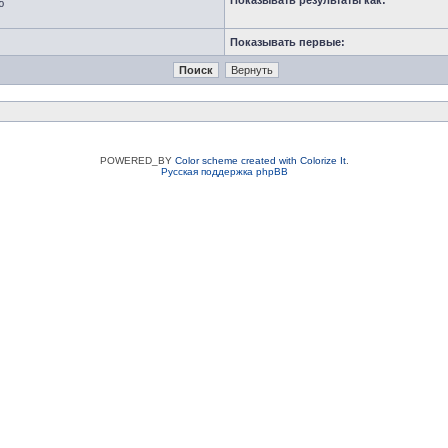
Показывать результаты как:
ю
Показывать первые:
POWERED_BY
Color scheme created with Colorize It
.
Русская поддержка phpBB