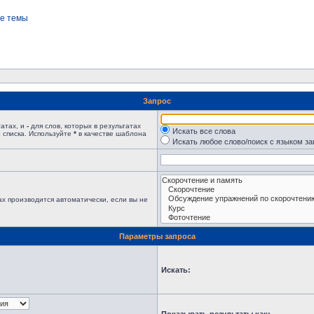
е темы
Запрос
татах, и
-
для слов, которых в результатах
Искать все слова
 списка. Используйте
*
в качестве шаблона
Искать любое слово/поиск с языком з
х производится автоматически, если вы не
Параметры запроса
Искать: