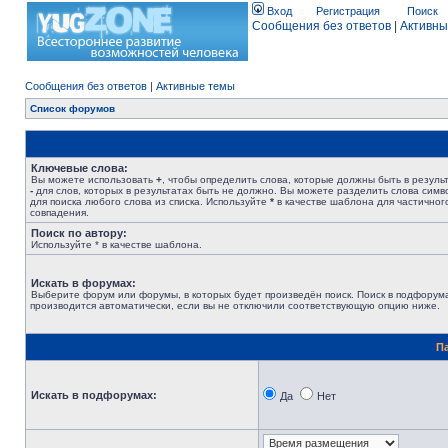
Вход
Регистрация
Поиск
Сообщения без ответов
|
Активны
Сообщения без ответов
|
Активные темы
Список форумов
Ключевые слова:
Вы можете использовать
+
, чтобы определить слова, которые должны быть в результ
-
для слов, которых в результатах быть не должно. Вы можете разделить слова сим
для поиска любого слова из списка. Используйте
*
в качестве шаблона для частичног
совпадения.
Поиск по автору:
Используйте * в качестве шаблона.
Искать в форумах:
Выберите форум или форумы, в которых будет произведён поиск. Поиск в подфорум
производится автоматически, если вы не отключили соответствующую опцию ниже.
П
Искать в подфорумах:
Да
Нет