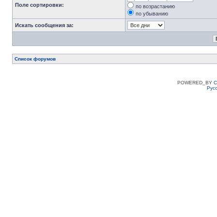
Поле сортировки:
по возрастанию
по убыванию
Искать сообщения за:
Список форумов
POWERED_BY
C
Рус