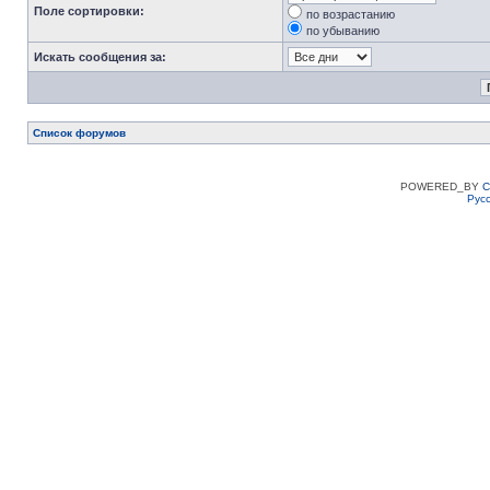
Поле сортировки:
по возрастанию
по убыванию
Искать сообщения за:
Список форумов
POWERED_BY
C
Рус