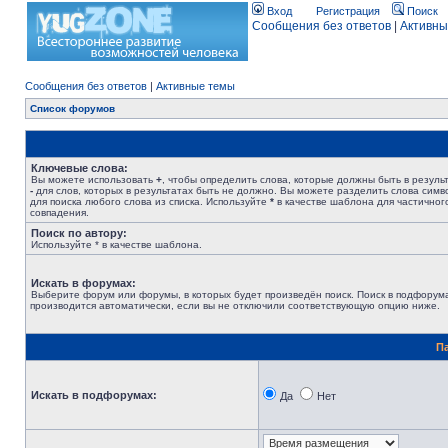
Вход
Регистрация
Поиск
Сообщения без ответов
|
Активны
Сообщения без ответов
|
Активные темы
Список форумов
Ключевые слова:
Вы можете использовать
+
, чтобы определить слова, которые должны быть в результ
-
для слов, которых в результатах быть не должно. Вы можете разделить слова сим
для поиска любого слова из списка. Используйте
*
в качестве шаблона для частичног
совпадения.
Поиск по автору:
Используйте * в качестве шаблона.
Искать в форумах:
Выберите форум или форумы, в которых будет произведён поиск. Поиск в подфорум
производится автоматически, если вы не отключили соответствующую опцию ниже.
П
Искать в подфорумах:
Да
Нет