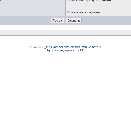
Показывать результаты как:
ю
Показывать первые:
POWERED_BY
Color scheme created with Colorize It
.
Русская поддержка phpBB