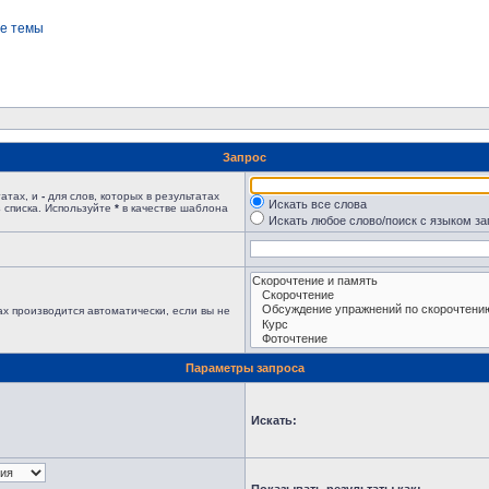
е темы
Запрос
татах, и
-
для слов, которых в результатах
Искать все слова
 списка. Используйте
*
в качестве шаблона
Искать любое слово/поиск с языком з
х производится автоматически, если вы не
Параметры запроса
Искать: