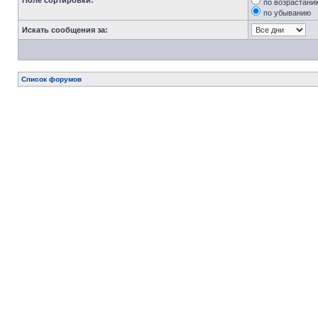
Поле сортировки:
по возрастани
по убыванию
Искать сообщения за:
Список форумов