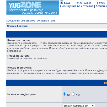
Вход
Регистрация
Поиск
Сообщения без ответов
|
Активны
Сообщения без ответов
|
Активные темы
Список форумов
Ключевые слова:
Вы можете использовать
+
, чтобы определить слова, которые должны быть в результ
-
для слов, которых в результатах быть не должно. Вы можете разделить слова сим
для поиска любого слова из списка. Используйте
*
в качестве шаблона для частичног
совпадения.
Поиск по автору:
Используйте * в качестве шаблона.
Искать в форумах:
Выберите форум или форумы, в которых будет произведён поиск. Поиск в подфорум
производится автоматически, если вы не отключили соответствующую опцию ниже.
П
Искать в подфорумах:
Да
Нет