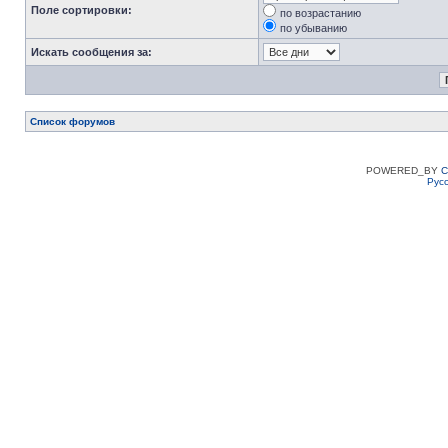
Поле сортировки:
по возрастанию
по убыванию
Искать сообщения за:
Список форумов
POWERED_BY
C
Рус