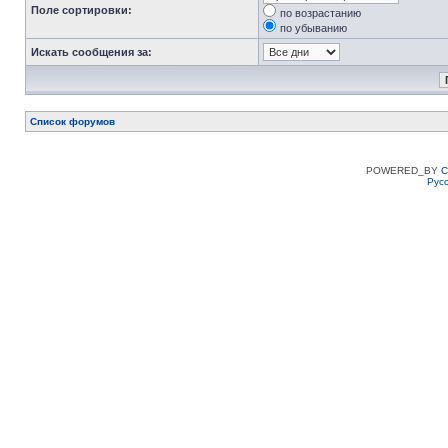
Поле сортировки:
по возрастанию
по убыванию
Искать сообщения за:
Список форумов
POWERED_BY
C
Рус