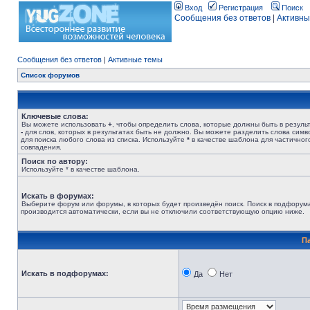
Вход
Регистрация
Поиск
Сообщения без ответов
|
Активны
Сообщения без ответов
|
Активные темы
Список форумов
Ключевые слова:
Вы можете использовать
+
, чтобы определить слова, которые должны быть в результ
-
для слов, которых в результатах быть не должно. Вы можете разделить слова сим
для поиска любого слова из списка. Используйте
*
в качестве шаблона для частичног
совпадения.
Поиск по автору:
Используйте * в качестве шаблона.
Искать в форумах:
Выберите форум или форумы, в которых будет произведён поиск. Поиск в подфорум
производится автоматически, если вы не отключили соответствующую опцию ниже.
П
Искать в подфорумах:
Да
Нет