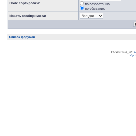
Поле сортировки:
по возрастанию
по убыванию
Искать сообщения за:
Список форумов
POWERED_BY
C
Рус