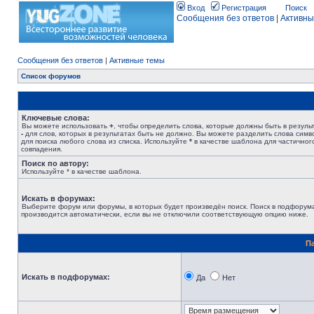
Вход
Регистрация
Поиск
Сообщения без ответов
|
Активны
Сообщения без ответов
|
Активные темы
Список форумов
Ключевые слова:
Вы можете использовать
+
, чтобы определить слова, которые должны быть в результ
-
для слов, которых в результатах быть не должно. Вы можете разделить слова сим
для поиска любого слова из списка. Используйте
*
в качестве шаблона для частичног
совпадения.
Поиск по автору:
Используйте * в качестве шаблона.
Искать в форумах:
Выберите форум или форумы, в которых будет произведён поиск. Поиск в подфорум
производится автоматически, если вы не отключили соответствующую опцию ниже.
П
Искать в подфорумах:
Да
Нет