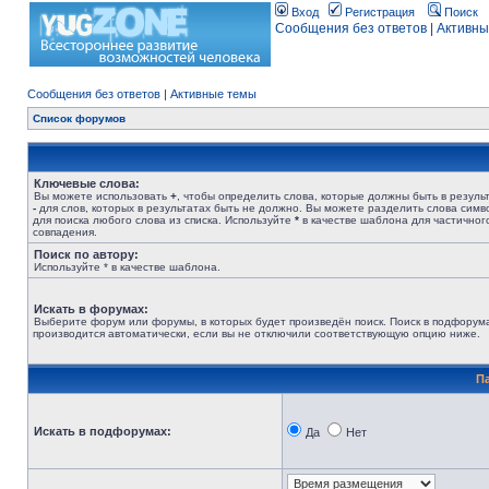
Вход
Регистрация
Поиск
Сообщения без ответов
|
Активны
Сообщения без ответов
|
Активные темы
Список форумов
Ключевые слова:
Вы можете использовать
+
, чтобы определить слова, которые должны быть в результ
-
для слов, которых в результатах быть не должно. Вы можете разделить слова сим
для поиска любого слова из списка. Используйте
*
в качестве шаблона для частичног
совпадения.
Поиск по автору:
Используйте * в качестве шаблона.
Искать в форумах:
Выберите форум или форумы, в которых будет произведён поиск. Поиск в подфорум
производится автоматически, если вы не отключили соответствующую опцию ниже.
П
Искать в подфорумах:
Да
Нет