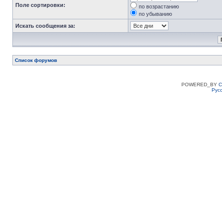
Поле сортировки:
по возрастанию
по убыванию
Искать сообщения за:
Список форумов
POWERED_BY
C
Рус