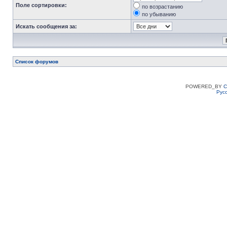
Поле сортировки:
по возрастанию
по убыванию
Искать сообщения за:
Список форумов
POWERED_BY
C
Рус