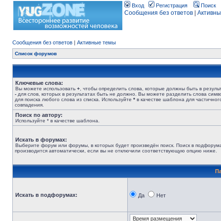
Вход
Регистрация
Поиск
Сообщения без ответов
|
Активны
Сообщения без ответов
|
Активные темы
Список форумов
Ключевые слова:
Вы можете использовать
+
, чтобы определить слова, которые должны быть в результ
-
для слов, которых в результатах быть не должно. Вы можете разделить слова сим
для поиска любого слова из списка. Используйте
*
в качестве шаблона для частичног
совпадения.
Поиск по автору:
Используйте * в качестве шаблона.
Искать в форумах:
Выберите форум или форумы, в которых будет произведён поиск. Поиск в подфорум
производится автоматически, если вы не отключили соответствующую опцию ниже.
П
Искать в подфорумах:
Да
Нет