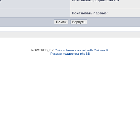
Показывать результаты как:
ю
Показывать первые:
POWERED_BY
Color scheme created with Colorize It
.
Русская поддержка phpBB