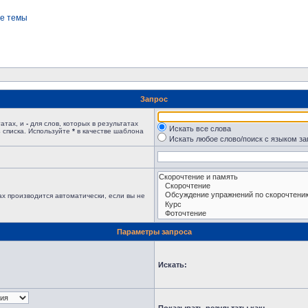
е темы
Запрос
татах, и
-
для слов, которых в результатах
Искать все слова
 списка. Используйте
*
в качестве шаблона
Искать любое слово/поиск с языком з
х производится автоматически, если вы не
Параметры запроса
Искать: