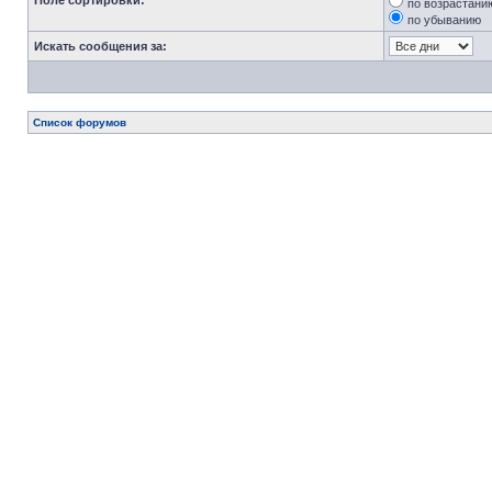
Поле сортировки:
по возрастани
по убыванию
Искать сообщения за:
Список форумов