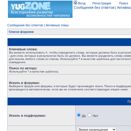
Вход
Регистрация
Поиск
Сообщения без ответов
|
Активны
Сообщения без ответов
|
Активные темы
Список форумов
Ключевые слова:
Вы можете использовать
+
, чтобы определить слова, которые должны быть в результ
-
для слов, которых в результатах быть не должно. Вы можете разделить слова сим
для поиска любого слова из списка. Используйте
*
в качестве шаблона для частичног
совпадения.
Поиск по автору:
Используйте * в качестве шаблона.
Искать в форумах:
Выберите форум или форумы, в которых будет произведён поиск. Поиск в подфорум
производится автоматически, если вы не отключили соответствующую опцию ниже.
П
Искать в подфорумах:
Да
Нет