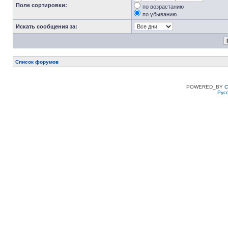
Поле сортировки:
по возрастанию
по убыванию
Искать сообщения за:
Список форумов
POWERED_BY
C
Рус