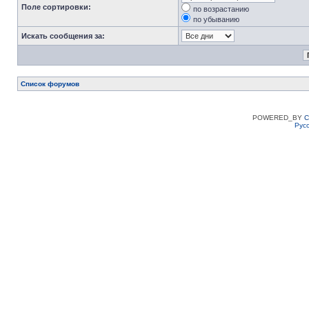
Поле сортировки:
по возрастанию
по убыванию
Искать сообщения за:
Список форумов
POWERED_BY
C
Рус