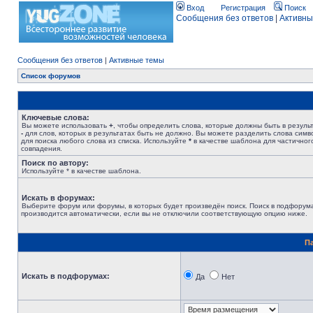
Вход
Регистрация
Поиск
Сообщения без ответов
|
Активны
Сообщения без ответов
|
Активные темы
Список форумов
Ключевые слова:
Вы можете использовать
+
, чтобы определить слова, которые должны быть в результ
-
для слов, которых в результатах быть не должно. Вы можете разделить слова сим
для поиска любого слова из списка. Используйте
*
в качестве шаблона для частичног
совпадения.
Поиск по автору:
Используйте * в качестве шаблона.
Искать в форумах:
Выберите форум или форумы, в которых будет произведён поиск. Поиск в подфорум
производится автоматически, если вы не отключили соответствующую опцию ниже.
П
Искать в подфорумах:
Да
Нет