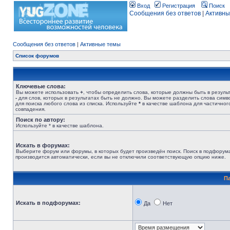
Вход
Регистрация
Поиск
Сообщения без ответов
|
Активны
Сообщения без ответов
|
Активные темы
Список форумов
Ключевые слова:
Вы можете использовать
+
, чтобы определить слова, которые должны быть в результ
-
для слов, которых в результатах быть не должно. Вы можете разделить слова сим
для поиска любого слова из списка. Используйте
*
в качестве шаблона для частичног
совпадения.
Поиск по автору:
Используйте * в качестве шаблона.
Искать в форумах:
Выберите форум или форумы, в которых будет произведён поиск. Поиск в подфорум
производится автоматически, если вы не отключили соответствующую опцию ниже.
П
Искать в подфорумах:
Да
Нет