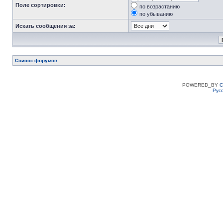
Поле сортировки:
по возрастанию
по убыванию
Искать сообщения за:
Список форумов
POWERED_BY
C
Рус