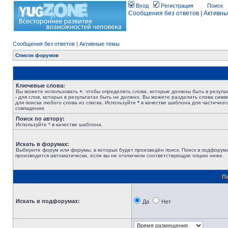
Вход
Регистрация
Поиск
Сообщения без ответов
|
Активны
Сообщения без ответов
|
Активные темы
Список форумов
Ключевые слова:
Вы можете использовать
+
, чтобы определить слова, которые должны быть в результ
-
для слов, которых в результатах быть не должно. Вы можете разделить слова сим
для поиска любого слова из списка. Используйте
*
в качестве шаблона для частичног
совпадения.
Поиск по автору:
Используйте * в качестве шаблона.
Искать в форумах:
Выберите форум или форумы, в которых будет произведён поиск. Поиск в подфорум
производится автоматически, если вы не отключили соответствующую опцию ниже.
П
Искать в подфорумах:
Да
Нет