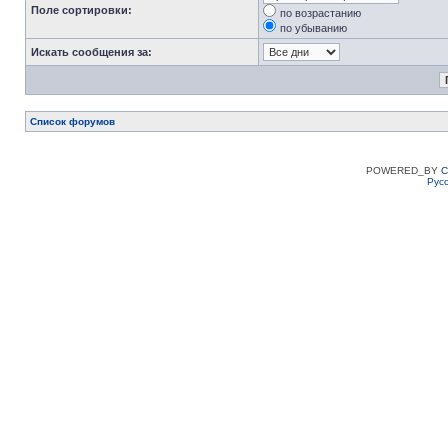
Поле сортировки:
по возрастанию
по убыванию
Искать сообщения за:
Список форумов
POWERED_BY
C
Рус