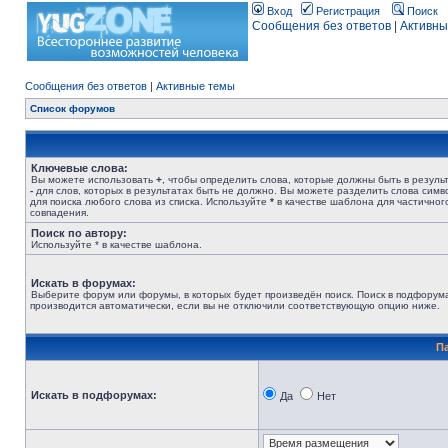
Вход
Регистрация
Поиск
Сообщения без ответов
|
Активны
Сообщения без ответов
|
Активные темы
Список форумов
Ключевые слова:
Вы можете использовать
+
, чтобы определить слова, которые должны быть в результ
-
для слов, которых в результатах быть не должно. Вы можете разделить слова сим
для поиска любого слова из списка. Используйте
*
в качестве шаблона для частичног
совпадения.
Поиск по автору:
Используйте * в качестве шаблона.
Искать в форумах:
Выберите форум или форумы, в которых будет произведён поиск. Поиск в подфорум
производится автоматически, если вы не отключили соответствующую опцию ниже.
П
Искать в подфорумах:
Да
Нет