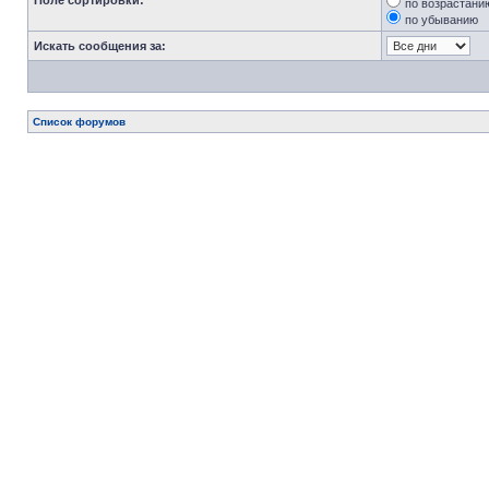
Поле сортировки:
по возрастани
по убыванию
Искать сообщения за:
Список форумов