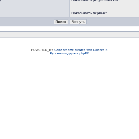
Показывать результаты как:
ю
Показывать первые:
POWERED_BY
Color scheme created with Colorize It
.
Русская поддержка phpBB