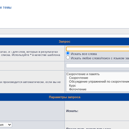
е темы
Запрос
татах, и
-
для слов, которых в результатах
Искать все слова
 списка. Используйте
*
в качестве шаблона
Искать любое слово/поиск с языком з
х производится автоматически, если вы не
Параметры запроса
Искать: