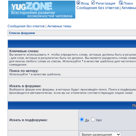
Вход
Регистрация
Поиск
Сообщения без ответов
|
Активны
Сообщения без ответов
|
Активные темы
Список форумов
Ключевые слова:
Вы можете использовать
+
, чтобы определить слова, которые должны быть в результ
-
для слов, которых в результатах быть не должно. Вы можете разделить слова сим
для поиска любого слова из списка. Используйте
*
в качестве шаблона для частичног
совпадения.
Поиск по автору:
Используйте * в качестве шаблона.
Искать в форумах:
Выберите форум или форумы, в которых будет произведён поиск. Поиск в подфорум
производится автоматически, если вы не отключили соответствующую опцию ниже.
П
Искать в подфорумах:
Да
Нет