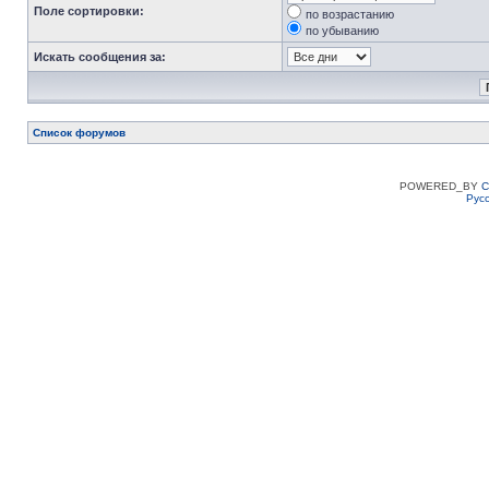
Поле сортировки:
по возрастанию
по убыванию
Искать сообщения за:
Список форумов
POWERED_BY
C
Рус