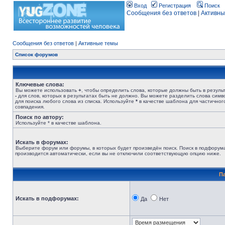
Вход
Регистрация
Поиск
Сообщения без ответов
|
Активны
Сообщения без ответов
|
Активные темы
Список форумов
Ключевые слова:
Вы можете использовать
+
, чтобы определить слова, которые должны быть в результ
-
для слов, которых в результатах быть не должно. Вы можете разделить слова сим
для поиска любого слова из списка. Используйте
*
в качестве шаблона для частичног
совпадения.
Поиск по автору:
Используйте * в качестве шаблона.
Искать в форумах:
Выберите форум или форумы, в которых будет произведён поиск. Поиск в подфорум
производится автоматически, если вы не отключили соответствующую опцию ниже.
П
Искать в подфорумах:
Да
Нет