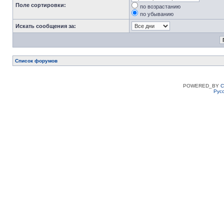
Поле сортировки:
по возрастанию
по убыванию
Искать сообщения за:
Список форумов
POWERED_BY
C
Рус