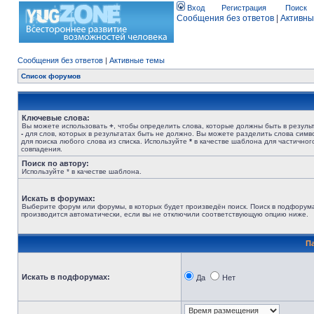
Вход
Регистрация
Поиск
Сообщения без ответов
|
Активны
Сообщения без ответов
|
Активные темы
Список форумов
Ключевые слова:
Вы можете использовать
+
, чтобы определить слова, которые должны быть в результ
-
для слов, которых в результатах быть не должно. Вы можете разделить слова сим
для поиска любого слова из списка. Используйте
*
в качестве шаблона для частичног
совпадения.
Поиск по автору:
Используйте * в качестве шаблона.
Искать в форумах:
Выберите форум или форумы, в которых будет произведён поиск. Поиск в подфорум
производится автоматически, если вы не отключили соответствующую опцию ниже.
П
Искать в подфорумах:
Да
Нет