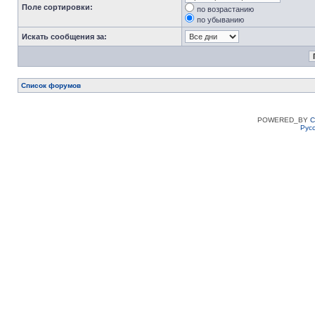
Поле сортировки:
по возрастанию
по убыванию
Искать сообщения за:
Список форумов
POWERED_BY
C
Рус