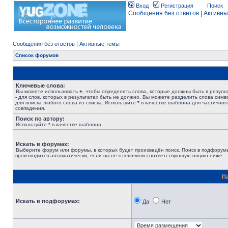
Вход
Регистрация
Поиск
Сообщения без ответов
|
Активны
Сообщения без ответов
|
Активные темы
Список форумов
Ключевые слова:
Вы можете использовать
+
, чтобы определить слова, которые должны быть в результ
-
для слов, которых в результатах быть не должно. Вы можете разделить слова сим
для поиска любого слова из списка. Используйте
*
в качестве шаблона для частичног
совпадения.
Поиск по автору:
Используйте * в качестве шаблона.
Искать в форумах:
Выберите форум или форумы, в которых будет произведён поиск. Поиск в подфорум
производится автоматически, если вы не отключили соответствующую опцию ниже.
П
Искать в подфорумах:
Да
Нет