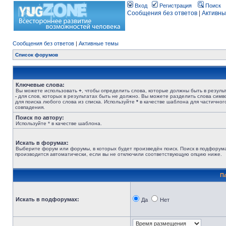
Вход
Регистрация
Поиск
Сообщения без ответов
|
Активны
Сообщения без ответов
|
Активные темы
Список форумов
Ключевые слова:
Вы можете использовать
+
, чтобы определить слова, которые должны быть в результ
-
для слов, которых в результатах быть не должно. Вы можете разделить слова сим
для поиска любого слова из списка. Используйте
*
в качестве шаблона для частичног
совпадения.
Поиск по автору:
Используйте * в качестве шаблона.
Искать в форумах:
Выберите форум или форумы, в которых будет произведён поиск. Поиск в подфорум
производится автоматически, если вы не отключили соответствующую опцию ниже.
П
Искать в подфорумах:
Да
Нет