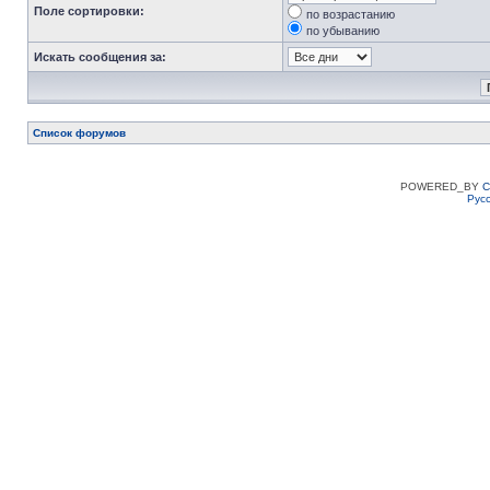
Поле сортировки:
по возрастанию
по убыванию
Искать сообщения за:
Список форумов
POWERED_BY
C
Рус