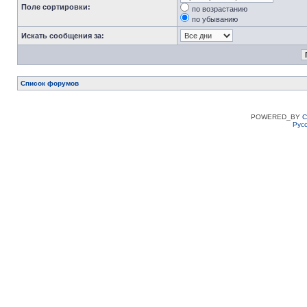
Поле сортировки:
по возрастанию
по убыванию
Искать сообщения за:
Список форумов
POWERED_BY
C
Рус