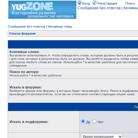
Вход
Регистрация
Поиск
Сообщения без ответов
|
Активны
Сообщения без ответов
|
Активные темы
Список форумов
Ключевые слова:
Вы можете использовать
+
, чтобы определить слова, которые должны быть в результ
-
для слов, которых в результатах быть не должно. Вы можете разделить слова сим
для поиска любого слова из списка. Используйте
*
в качестве шаблона для частичног
совпадения.
Поиск по автору:
Используйте * в качестве шаблона.
Искать в форумах:
Выберите форум или форумы, в которых будет произведён поиск. Поиск в подфорум
производится автоматически, если вы не отключили соответствующую опцию ниже.
П
Искать в подфорумах:
Да
Нет