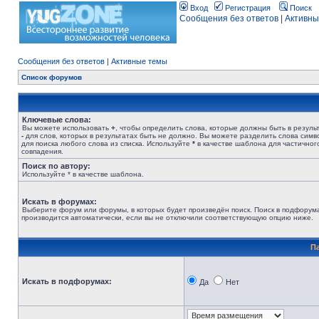
Вход
Регистрация
Поиск
Сообщения без ответов
|
Активны
Сообщения без ответов
|
Активные темы
Список форумов
Ключевые слова:
Вы можете использовать
+
, чтобы определить слова, которые должны быть в результ
-
для слов, которых в результатах быть не должно. Вы можете разделить слова сим
для поиска любого слова из списка. Используйте
*
в качестве шаблона для частичног
совпадения.
Поиск по автору:
Используйте * в качестве шаблона.
Искать в форумах:
Выберите форум или форумы, в которых будет произведён поиск. Поиск в подфорум
производится автоматически, если вы не отключили соответствующую опцию ниже.
П
Искать в подфорумах:
Да
Нет