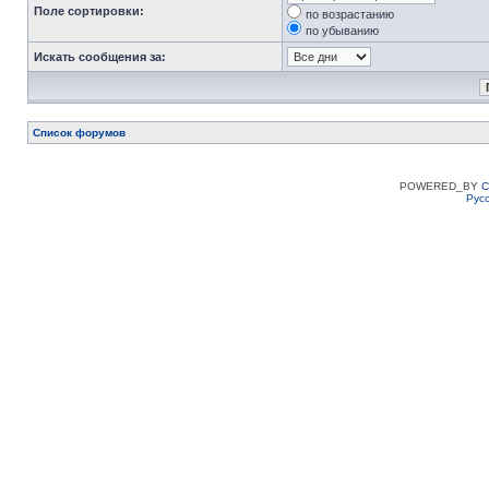
Поле сортировки:
по возрастанию
по убыванию
Искать сообщения за:
Список форумов
POWERED_BY
C
Рус