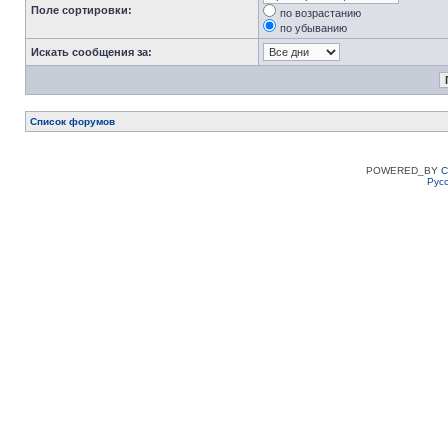
Поле сортировки:
по возрастанию
по убыванию
Искать сообщения за:
Список форумов
POWERED_BY
C
Рус