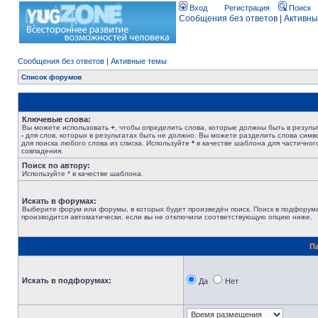
Вход
Регистрация
Поиск
Сообщения без ответов
|
Активны
Сообщения без ответов
|
Активные темы
Список форумов
Ключевые слова:
Вы можете использовать
+
, чтобы определить слова, которые должны быть в результ
-
для слов, которых в результатах быть не должно. Вы можете разделить слова сим
для поиска любого слова из списка. Используйте
*
в качестве шаблона для частичног
совпадения.
Поиск по автору:
Используйте * в качестве шаблона.
Искать в форумах:
Выберите форум или форумы, в которых будет произведён поиск. Поиск в подфорум
производится автоматически, если вы не отключили соответствующую опцию ниже.
П
Искать в подфорумах:
Да
Нет