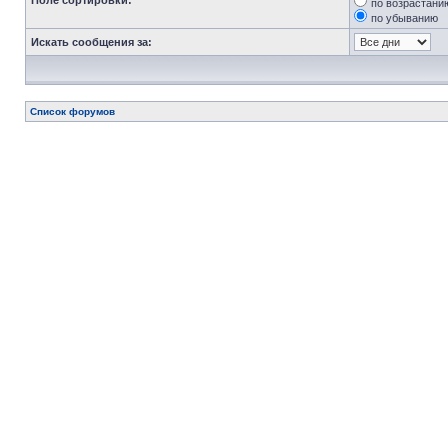
Поле сортировки:
по возрастани
по убыванию
Искать сообщения за:
Список форумов