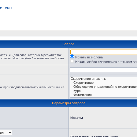
е темы
Запрос
татах, и
-
для слов, которых в результатах
Искать все слова
 списка. Используйте
*
в качестве шаблона
Искать любое слово/поиск с языком з
х производится автоматически, если вы не
Параметры запроса
Искать: