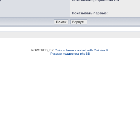
Показывать результаты как:
ю
Показывать первые:
POWERED_BY
Color scheme created with Colorize It
.
Русская поддержка phpBB