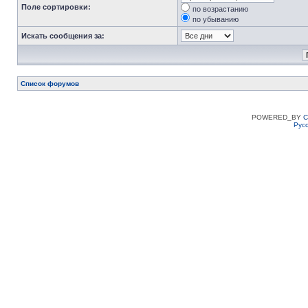
Поле сортировки:
по возрастанию
по убыванию
Искать сообщения за:
Список форумов
POWERED_BY
C
Рус