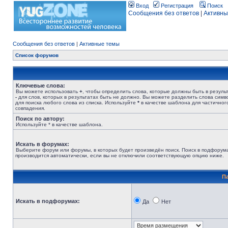
Вход
Регистрация
Поиск
Сообщения без ответов
|
Активны
Сообщения без ответов
|
Активные темы
Список форумов
Ключевые слова:
Вы можете использовать
+
, чтобы определить слова, которые должны быть в результ
-
для слов, которых в результатах быть не должно. Вы можете разделить слова сим
для поиска любого слова из списка. Используйте
*
в качестве шаблона для частичног
совпадения.
Поиск по автору:
Используйте * в качестве шаблона.
Искать в форумах:
Выберите форум или форумы, в которых будет произведён поиск. Поиск в подфорум
производится автоматически, если вы не отключили соответствующую опцию ниже.
П
Искать в подфорумах:
Да
Нет