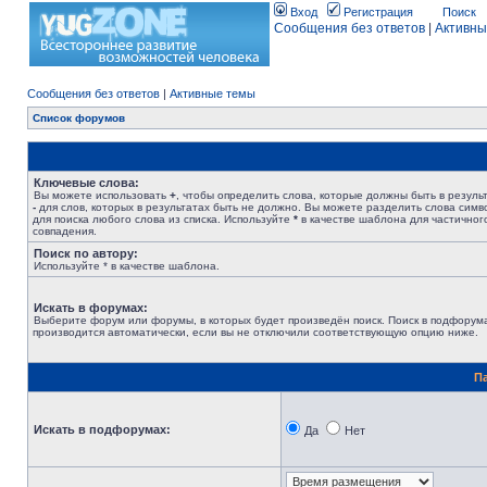
Вход
Регистрация
Поиск
Сообщения без ответов
|
Активны
Сообщения без ответов
|
Активные темы
Список форумов
Ключевые слова:
Вы можете использовать
+
, чтобы определить слова, которые должны быть в результ
-
для слов, которых в результатах быть не должно. Вы можете разделить слова сим
для поиска любого слова из списка. Используйте
*
в качестве шаблона для частичног
совпадения.
Поиск по автору:
Используйте * в качестве шаблона.
Искать в форумах:
Выберите форум или форумы, в которых будет произведён поиск. Поиск в подфорум
производится автоматически, если вы не отключили соответствующую опцию ниже.
П
Искать в подфорумах:
Да
Нет