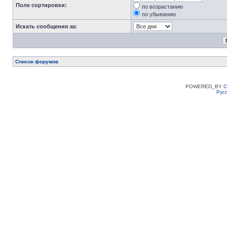
Поле сортировки:
по возрастанию
по убыванию
Искать сообщения за:
Список форумов
POWERED_BY
C
Рус